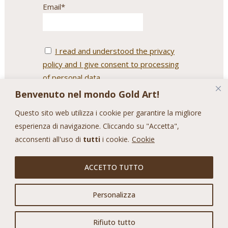
Email*
I read and understood the privacy
policy and I give consent to processing
of personal data.
Benvenuto nel mondo Gold Art!
Questo sito web utilizza i cookie per garantire la migliore
esperienza di navigazione. Cliccando su "Accetta",
acconsenti all'uso di
tutti
i cookie.
Cookie
ACCETTO TUTTO
© Copyright Gold Art S.R.L. – Via G.
Personalizza
Konz, 45 – 52100 Arezzo (AR) – P.IVA
00333280519
Rifiuto tutto